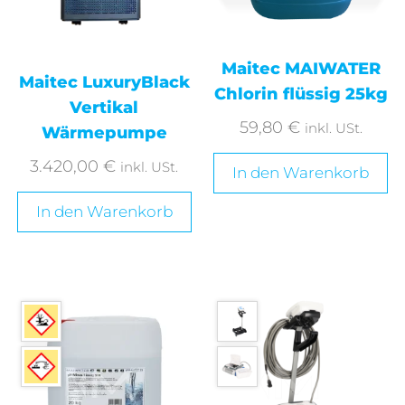
Maitec MAIWATER
Maitec LuxuryBlack
Chlorin flüssig 25kg
Vertikal
59,80
€
inkl. USt.
Wärmepumpe
3.420,00
€
inkl. USt.
In den Warenkorb
In den Warenkorb