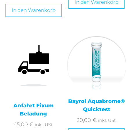
In den Warenkorb
In den Warenkorb
Bayrol Aquabrome®
Anfahrt Fixum
Quicktest
Beladung
20,00
€
inkl. USt.
45,00
€
inkl. USt.