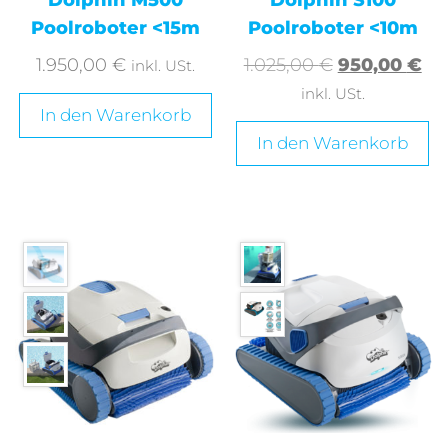
Dolphin M500
Dolphin S100
Poolroboter <15m
Poolroboter <10m
1.950,00
€
1.025,00
€
950,00
€
inkl. USt.
inkl. USt.
In den Warenkorb
In den Warenkorb