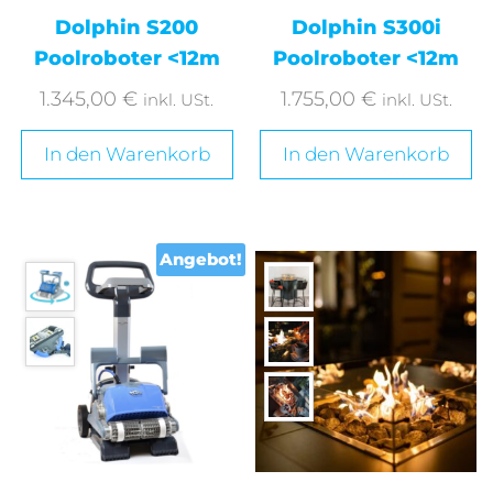
Dolphin S200
Dolphin S300i
Poolroboter <12m
Poolroboter <12m
1.345,00
€
1.755,00
€
inkl. USt.
inkl. USt.
In den Warenkorb
In den Warenkorb
Angebot!