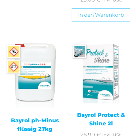
In den Warenkorb
Bayrol Protect &
Bayrol ph-Minus
Shine 2l
flüssig 27kg
26,90
€
inkl. USt.