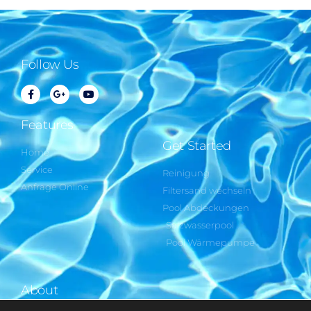
Follow Us
Features
Get Started
Home
Service
Reinigung
Anfrage Online
Filtersand wechseln
Pool Abdeckungen
Salzwasserpool
Pool Wärmepumpe
About