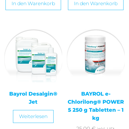
In den Warenkorb
In den Warenkorb
Bayrol Desalgin®
BAYROL e-
Jet
Chlorilong® POWER
5 250 g Tabletten – 1
Weiterlesen
kg
25,00
€
inkl. USt.