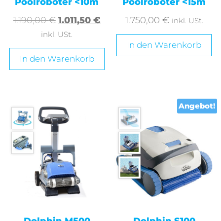
Poolroboter <10m
Poolroboter <15m
1.190,00
€
1.011,50
€
1.750,00
€
inkl. USt.
inkl. USt.
In den Warenkorb
In den Warenkorb
Angebot!