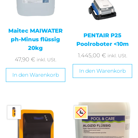
Maitec MAIWATER
PENTAIR P25
ph-Minus flüssig
Poolroboter <10m
20kg
1.445,00
€
inkl. USt.
47,90
€
inkl. USt.
In den Warenkorb
In den Warenkorb