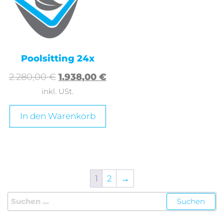
Poolsitting 24x
2.280,00
€
1.938,00
€
inkl. USt.
In den Warenkorb
1
2
→