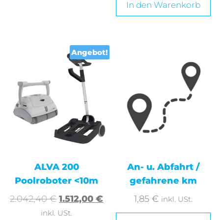
In den Warenkorb
Angebot!
ALVA 200
An- u. Abfahrt /
Poolroboter <10m
gefahrene km
2.042,40
€
1.512,00
€
1,85
€
inkl. USt.
inkl. USt.