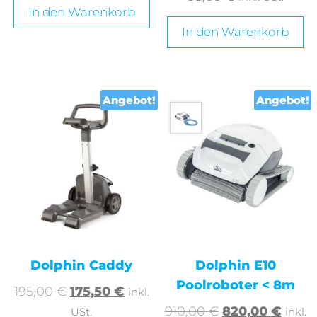
In den Warenkorb
In den Warenkorb
Angebot!
Angebot!
Dolphin Caddy
Dolphin E10
Poolroboter < 8m
195,00
€
175,50
€
inkl.
910,00
€
820,00
€
USt.
inkl.