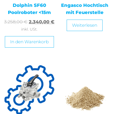
Dolphin SF60
Engasco Hochtisch
Poolroboter <15m
mit Feuerstelle
3.258,00
€
2.340,00
€
Weiterlesen
inkl. USt.
In den Warenkorb