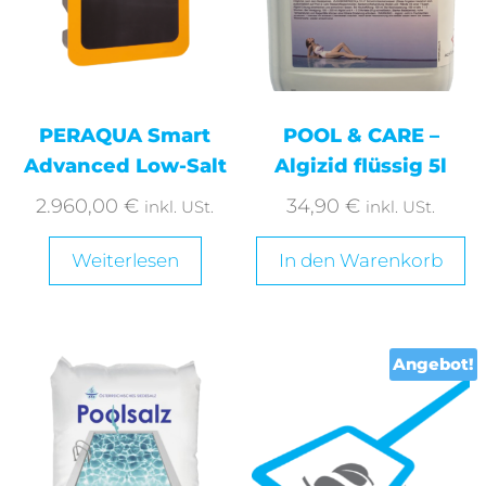
PERAQUA Smart
POOL & CARE –
Advanced Low-Salt
Algizid flüssig 5l
2.960,00
€
34,90
€
inkl. USt.
inkl. USt.
Weiterlesen
In den Warenkorb
Angebot!