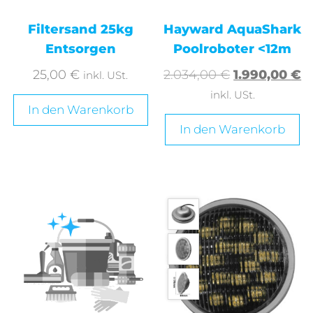
Filtersand 25kg
Hayward AquaShark
Entsorgen
Poolroboter <12m
25,00
€
2.034,00
€
1.990,00
€
inkl. USt.
inkl. USt.
In den Warenkorb
In den Warenkorb