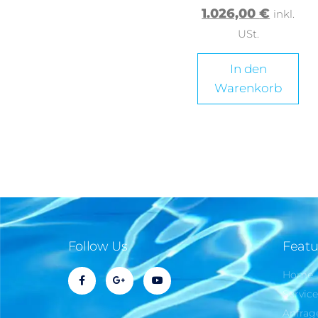
1.026,00
€
inkl.
USt.
In den
Warenkorb
Follow Us
Featu
Home
Servic
Anfrag