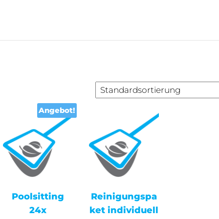
Angebot!
Poolsitting
Reinigungspa
24x
ket individuell