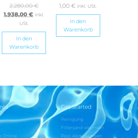
2.280,00
€
1,00
€
inkl. USt.
1.938,00
€
inkl.
In den
USt.
Warenkorb
In den
Warenkorb
res
Get Started
Reinigung
e
Filtersand wechseln
e Online
Pool Abdeckungen