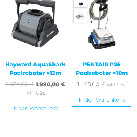
Hayward AquaShark
PENTAIR P25
Poolroboter <12m
Poolroboter <10m
2.034,00
€
1.990,00
€
1.445,00
€
inkl. USt.
inkl. USt.
In den Warenkorb
In den Warenkorb