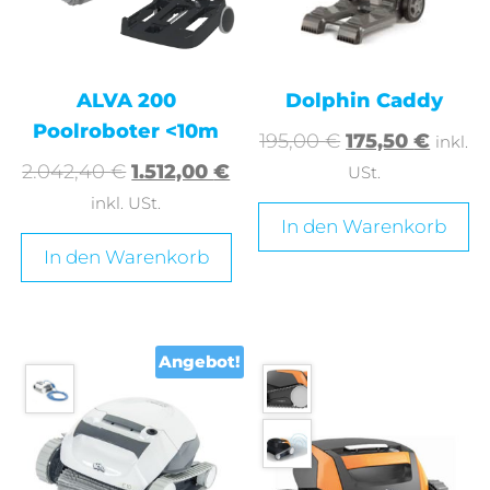
ALVA 200
Dolphin Caddy
Poolroboter <10m
195,00
€
175,50
€
inkl.
2.042,40
€
1.512,00
€
USt.
inkl. USt.
In den Warenkorb
In den Warenkorb
Angebot!