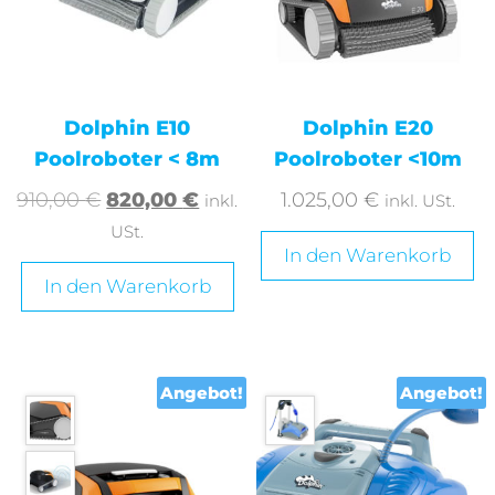
Dolphin E10
Dolphin E20
Poolroboter < 8m
Poolroboter <10m
910,00
€
820,00
€
1.025,00
€
inkl.
inkl. USt.
USt.
In den Warenkorb
In den Warenkorb
Angebot!
Angebot!