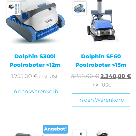
Dolphin S300i
Dolphin SF60
Poolroboter <12m
Poolroboter <15m
1.755,00
€
3.258,00
€
2.340,00
€
inkl. USt.
inkl. USt.
In den Warenkorb
In den Warenkorb
Angebot!