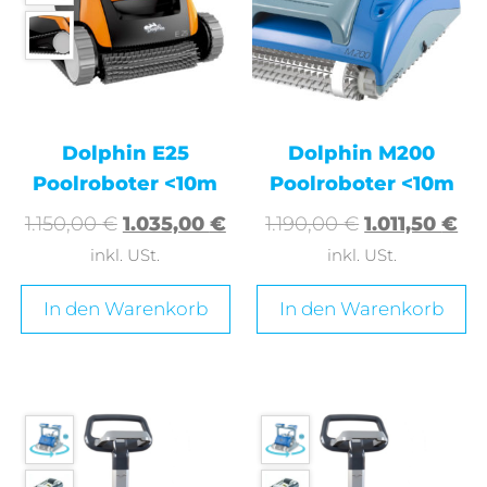
Dolphin E25
Dolphin M200
Poolroboter <10m
Poolroboter <10m
1.150,00
€
1.035,00
€
1.190,00
€
1.011,50
€
inkl. USt.
inkl. USt.
In den Warenkorb
In den Warenkorb