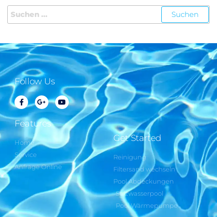
Follow Us
Features
Get Started
Home
Service
Reinigung
Anfrage Online
Filtersand wechseln
Pool Abdeckungen
Salzwasserpool
Pool Wärmepumpe