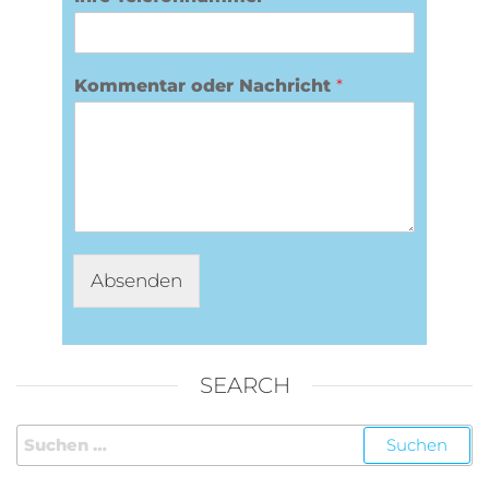
Kommentar oder Nachricht
*
Absenden
A
l
t
SEARCH
e
r
n