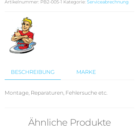
Artikelnummer:
PB2-005-1
Kategorie:
Serviceabrechnung
r
n
a
t
i
v
e
:
BESCHREIBUNG
MARKE
Montage, Reparaturen, Fehlersuche etc.
Ähnliche Produkte