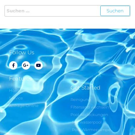
Follow Us
Features
Get Started
Home
Service
Reinigung
Anfrage Online
Filtersand wechseln
Pool Abdeckungen
Salzwasserpool
Pool Wärmepumpe