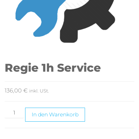
Regie 1h Service
136,00
€
inkl. USt.
A
In den Warenkorb
l
t
e