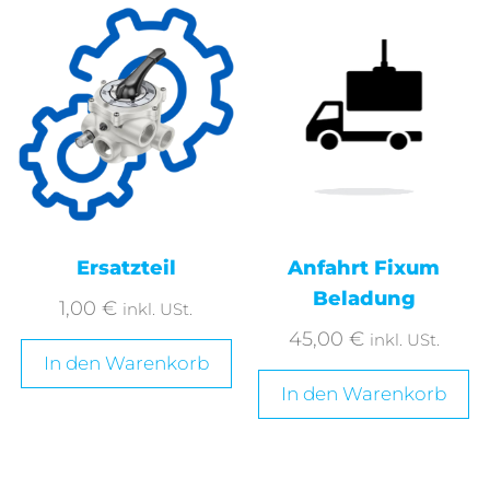
Ersatzteil
Anfahrt Fixum
Beladung
1,00
€
inkl. USt.
45,00
€
inkl. USt.
In den Warenkorb
In den Warenkorb