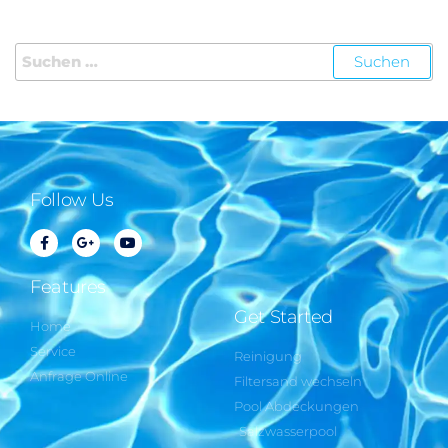
Follow Us
Features
Get Started
Home
Service
Reinigung
Anfrage Online
Filtersand wechseln
Pool Abdeckungen
Salzwasserpool