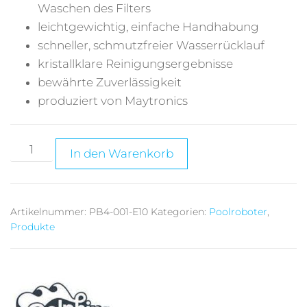
Waschen des Filters
leichtgewichtig, einfache Handhabung
schneller, schmutzfreier Wasserrücklauf
kristallklare Reinigungsergebnisse
bewährte Zuverlässigkeit
produziert von Maytronics
A
In den Warenkorb
l
t
e
Artikelnummer:
PB4-001-E10
Kategorien:
Poolroboter
,
r
Produkte
n
a
t
i