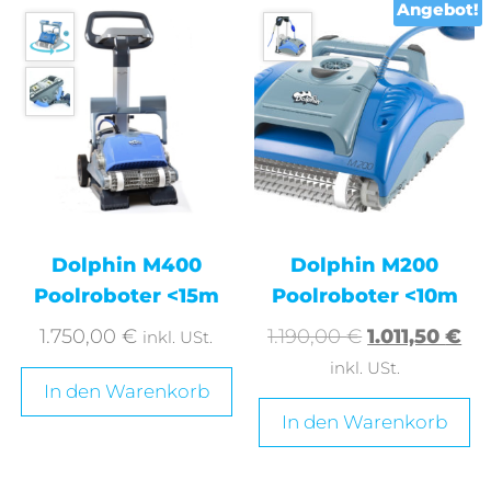
Angebot!
Dolphin M400
Dolphin M200
Poolroboter <15m
Poolroboter <10m
1.750,00
€
1.190,00
€
1.011,50
€
inkl. USt.
inkl. USt.
In den Warenkorb
In den Warenkorb