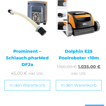
Prominent –
Dolphin E25
Schlauch pharMed
Poolroboter <10m
DF2a
1.150,00
€
1.035,00
€
45,00
€
inkl. USt.
inkl. USt.
In den Warenkorb
In den Warenkorb