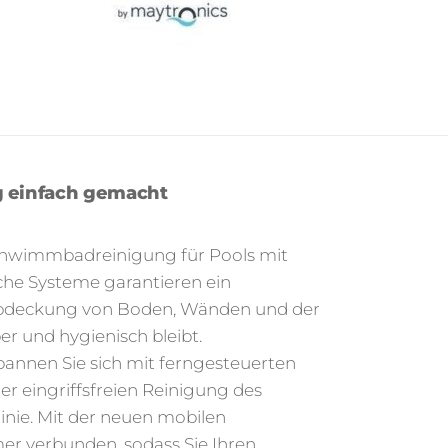
e
:
 einfach gemacht
chwimmbadreinigung für Pools mit
liche Systeme garantieren ein
Abdeckung von Boden, Wänden und der
er und hygienisch bleibt.
annen Sie sich mit ferngesteuerten
 eingriffsfreien Reinigung des
nie. Mit der neuen mobilen
r verbunden, sodass Sie Ihren