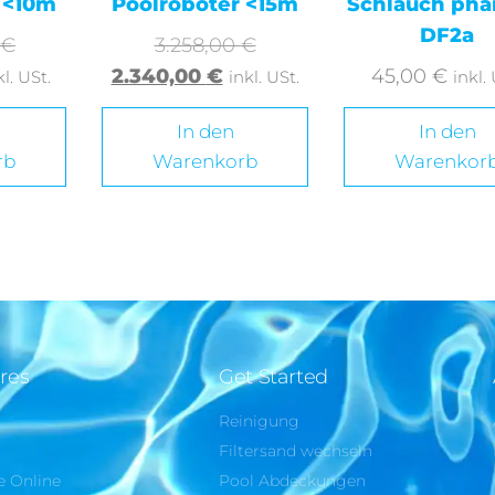
 <10m
Poolroboter <15m
Schlauch ph
DF2a
€
3.258,00
€
2.340,00
€
45,00
€
kl. USt.
inkl. USt.
inkl.
In den
In den
rb
Warenkorb
Warenkor
res
Get Started
Reinigung
e
Filtersand wechseln
e Online
Pool Abdeckungen