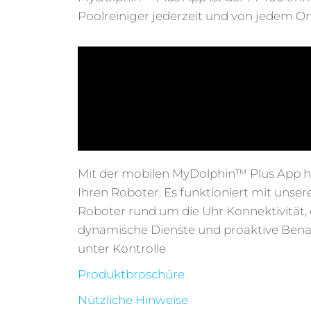
Poolreiniger jederzeit und von jedem Or
Mit der mobilen MyDolphin™ Plus App hab
Ihren Roboter. Es funktioniert mit uns
Roboter rund um die Uhr Konnektivität, 
dynamische Dienste und proaktive Ben
unter Kontrolle
Produktbroschüre
Nützliche Hinweise