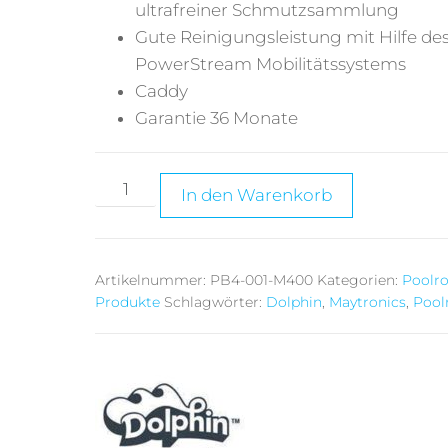
ultrafreiner Schmutzsammlung
Gute Reinigungsleistung mit Hilfe de
PowerStream Mobilitätssystems
Caddy
Garantie 36 Monate
A
In den Warenkorb
l
t
e
Artikelnummer:
PB4-001-M400
Kategorien:
Poolr
r
Produkte
Schlagwörter:
Dolphin
,
Maytronics
,
Pool
n
a
t
i
v