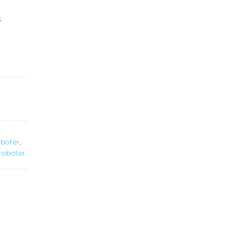
s
oboter
,
roboter