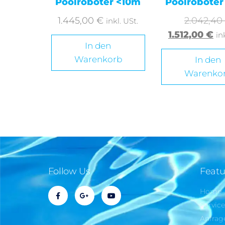
Poolroboter <10m
Poolroboter
1.445,00
€
2.042,40
inkl. USt.
1.512,00
€
in
In den
Warenkorb
In den
Warenko
Follow Us
Featu
Home
Servic
Anfrag