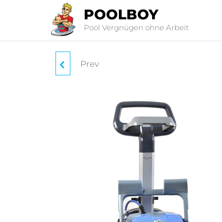
POOLBOY
Pool Vergnügen ohne Arbeit
Prev
DOLPHIN M500
POOLROBOTER <15M