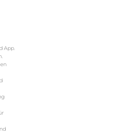
d App.
n.
men
nd
ng
ür
und