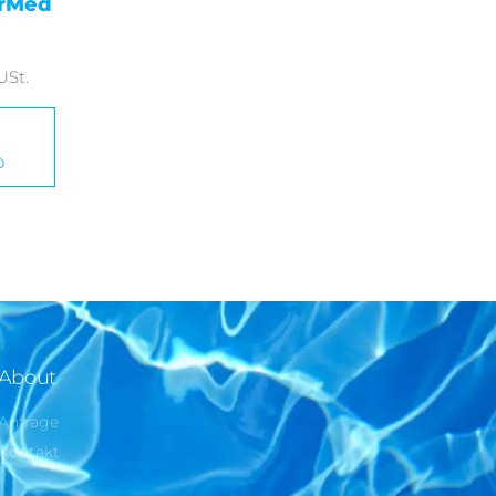
arMed
 USt.
b
About
Anfrage
Kontakt